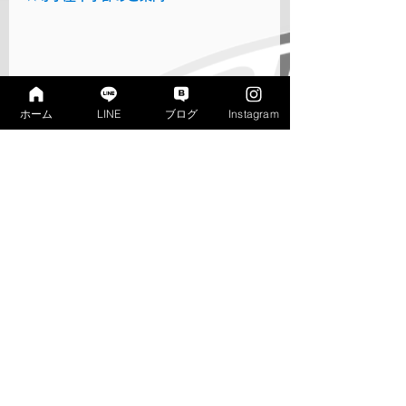
📆寺子屋の夏休みカレンダーはこちら
ホーム
LINE
ブログ
Instagram
2025夏期カレンダー
.pdf
ダウンロード：PDF • 65KB
■□■□　寺子屋リンクス　■□■□
青森県三沢市美野原一丁目10－15
【ブログトップページ】
http://www.link-s.xyz/blog/
【ウェブサイトのトップへ戻る】
https://www.link-s.xyz/