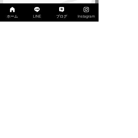
★いつでもブレない勉強習慣と、考える
ための基礎学力をとことん鍛える！
ホーム
LINE
ブログ
Instagram
■□■□　寺子屋リンクス　■□■□
青森県三沢市美野原一丁目10－15
【ブログトップページ】
http://www.link-x.xyz/blog/
【ウェブサイトのトップへ戻る】
https://www.link-s.xyz/
■□■□■□■□■□■□■□■□■
📢お知らせ