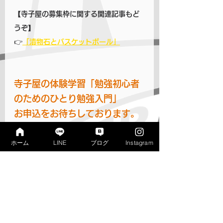
【寺子屋の募集枠に関する関連記事もど
うぞ】
👉
「漬物石とバスケットボール」
寺子屋の体験学習「勉強初心者
のためのひとり勉強入門」
お申込をお待ちしております。
ホーム
LINE
ブログ
Instagram
★いつでもブレない勉強習慣と、考える
ための基礎学力をとことん鍛える！
★正しい勉強のやり方を身につけ、高校
でも負けない勉強力を。