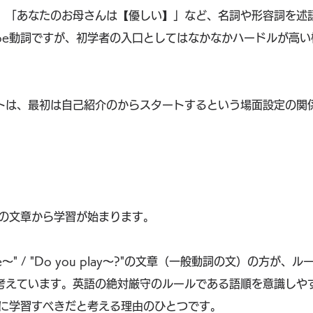
」「あなたのお母さんは【優しい】」など、名詞や形容詞を述
be動詞ですが、初学者の入口としてはなかなかハードルが高い
トは、最初は自己紹介のからスタートするという場面設定の関
詞の文章から学習が始まります。
ke～" / "Do you play～?"の文章（一般動詞の文）の方が
考えています。英語の絶対厳守のルールである語順を意識しや
先に学習すべきだと考える理由のひとつです。