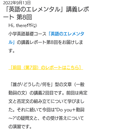
2022年9月13日
「英語のエレメンタル」講義レポ
ート 第8回
Hi, there❗👋🐺
小学英語基礎コース
「英語のエレメンタ
ル」
の講義レポート第8回をお届けしま
す。
［前回（第7回）のレポートはこちら］
「誰が/どうした/何を」型の文章（一般
動詞の文）の講義2回目です。前回は肯定
文と否定文の組み立てについて学びまし
た。それに続いて今回は"Do you＋動詞
～?"の疑問文と、その受け答えについて
の演習です。