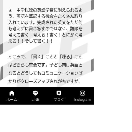
▲　中学以降の英語学習に耐えられるよ
う、英語を筆記する機会をたくさん取り
入れています。完成された英文をただ何
も考えずに書き写すのではなく、語順を
考えて書く！考える！書く！とにかく考
える！！そして書く！！
ところで、「書く」ことと「喋る」こと
はどちらも重要です。子ども向け英語と
なるとどうしてもコミュニケーションば
かりがクローズアップされがちですが、
誰もが学校で英語を教科として学んでい
く以上、筆記の力は鍛えておかなければ
ホーム
LINE
ブログ
Instagram
なりません。
一方で、英語を自分のスキルとして活用
していくためには、口を動かし声帯を震