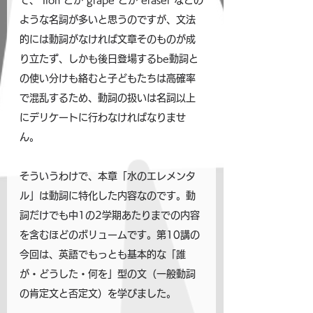
て、"lion"とか"grape"とか"eraser"などの
ような名詞が多いと思うのですが、文法
的には動詞がなければ文章そのものが成
り立たず、しかも後日登場するbe動詞と
の使い分けも絡むと子どもたちは高確率
で混乱するため、動詞の扱いは名詞以上
にデリケートに行わなければなりませ
ん。
そういうわけで、本章「水のエレメンタ
ル」は動詞に特化した内容なのです。動
詞だけでも中1の2学期あたりまでの内容
を含むほどのボリュームです。第10講の
今回は、英語でもっとも基本的な「誰
が・どうした・何を」型の文（一般動詞
の肯定文と否定文）を学びました。