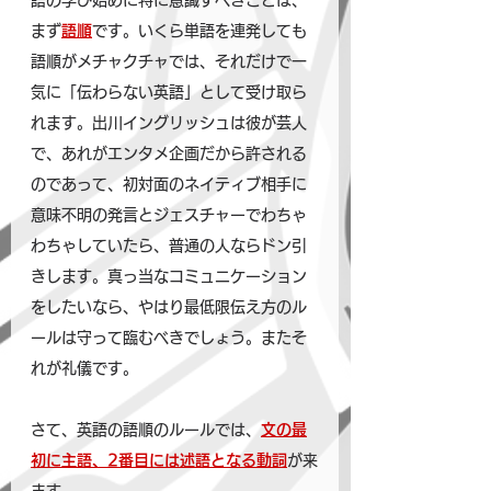
語の学び始めに特に意識すべきことは、
まず
語順
です。いくら単語を連発しても
語順がメチャクチャでは、それだけで一
気に「伝わらない英語」として受け取ら
れます。出川イングリッシュは彼が芸人
で、あれがエンタメ企画だから許される
のであって、初対面のネイティブ相手に
意味不明の発言とジェスチャーでわちゃ
わちゃしていたら、普通の人ならドン引
きします。真っ当なコミュニケーション
をしたいなら、やはり最低限伝え方のル
ールは守って臨むべきでしょう。またそ
れが礼儀です。
さて、英語の語順のルールでは、
文の最
初に主語、2番目には述語となる動詞
が来