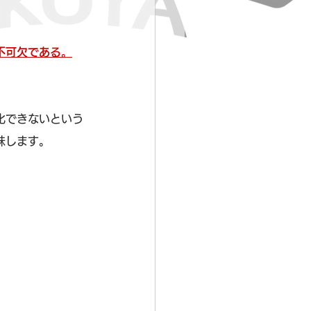
不可欠である。
化できないという
味します。