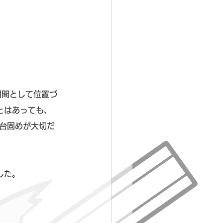
期間として位置づ
とはあっても、
台固めが大切だ
した。