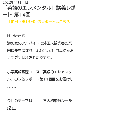
2022年11月11日
「英語のエレメンタル」講義レポ
ート 第14回
［前回（第13回）のレポートはこちら］
Hi there👋
海の家のアルバイトで外国人観光客の案
内に夢中になり、30分ほど仕事場から消
えてガチ切れされた🐺です。
小学英語基礎コース「英語のエレメンタ
ル」の講義レポート第14回目をお届けし
ます。
今回のテーマは……
「三人称単数ルール
(2)」