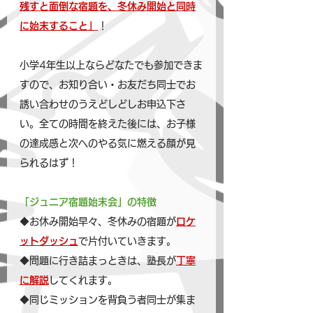
残すと面倒な宿題を、冬休み開始と同時
に始末すること」
！
小学4年生以上ならどなたでも参加できま
すので、お知り合い・お友だち同士でお
誘い合わせのうえどしどしお申込下さ
い。全ての時間を終えた後には、お子様
の達成感と次へのやる気に燃える顔が見
られるはず！
「ジュニア宿題始末会」の特徴
◆お休み開始早々、冬休みの宿題が
ロケ
ットダッシュ
で片付いていきます。
◆問題に行き詰まっときは、塾長が
丁寧
に解説
してくれます。
◆同じミッションを背負う者同士が集ま