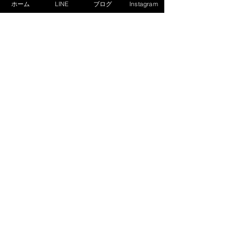
ホーム
LINE
ブログ
Instagram
12:30　解散
(5)参加お申込・お問合せ
お申込にあたっては、以下の内容をお知
らせ下さい。
[1]参加者氏名・ふりがな
[2]学校名
[3]学年
[4]緊急連絡先
[5]お子様の性格／特性／現在の学力な
ど、指導の際に考慮しておくべき点
・LINEからのお問合せは
こちら
・お電話によるお問合せは
こちら
・お問合せフォームからのお問合せは
こ
ちら