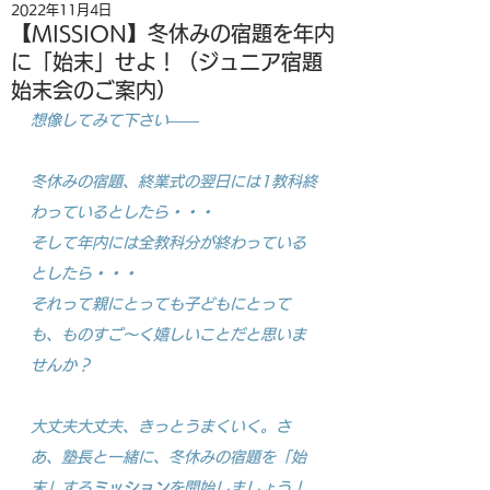
2022年11月4日
【MISSION】冬休みの宿題を年内
に「始末」せよ！（ジュニア宿題
始末会のご案内）
想像してみて下さい――
冬休みの宿題、終業式の翌日には1教科終
わっているとしたら・・・
そして年内には全教科分が終わっている
としたら・・・
それって親にとっても子どもにとって
も、ものすご～く嬉しいことだと思いま
せんか？
大丈夫大丈夫、きっとうまくいく。さ
あ、塾長と一緒に、冬休みの宿題を「始
末」する
ミッション
を開始しましょう！