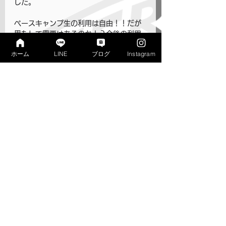
した。
ベースキャンプ生の利用は自由！！だが
果たして需要はあるのか！？今後の利用
に乞うご期待！
ホーム
LINE
ブログ
Instagram
頭も身体も鍛えてマッスルマッスル💪🐺ｼ
ｬｷｰﾝ✨️
寺子屋リンクス　松村
◆寺子屋の小学部・中学部のご案内はこ
ちら	