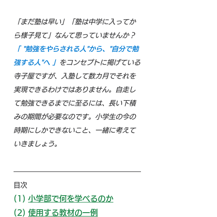
「まだ塾は早い」「塾は中学に入ってか
ら様子見て」なんて思っていませんか？
「 "勉強をやらされる人"から、"自分で勉
強する人"へ 」
をコンセプトに掲げている
寺子屋ですが、入塾して数カ月でそれを
実現できるわけではありません。自走し
て勉強できるまでに至るには、長い下積
みの期間が必要なのです。小学生の今の
時期にしかできないこと、一緒に考えて
いきましょう。
目次
(1)
小学部で何を学べるのか
(2)
使用する教材の一例