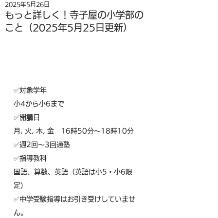
2025年5月26日
もっと詳しく！寺子屋の小学部の
こと（2025年5月25日更新）
✅️対象学年
小4から小6まで
✅️開講日
月, 火, 木, 金　16時50分～18時10分
✅️週2回～3回通塾
✅️指導教科
国語、算数、英語（英語は小5・小6限
定）
✅️中学受験指導はお引き受けしていませ
ん。