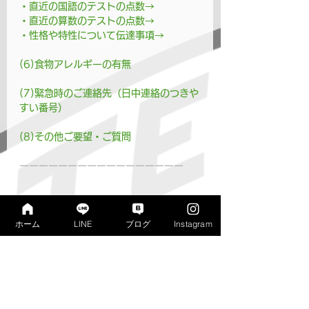
・直近の国語のテストの点数→
・直近の算数のテストの点数→
・性格や特性について伝達事項→
(6)食物アレルギーの有無
(7)緊急時のご連絡先（日中連絡のつきや
すい番号）
(8)その他ご要望・ご質問
ーーーーーーーーーーーーーーーーー
それでは、以下のページへお進みいただ
き、手順や注意事項をご確認いただいた
ホーム
LINE
ブログ
Instagram
うえでお申込ください。ご参加お待ちし
ております。👋🐺
👉
LINEによるお申込につい
て
のご案内 