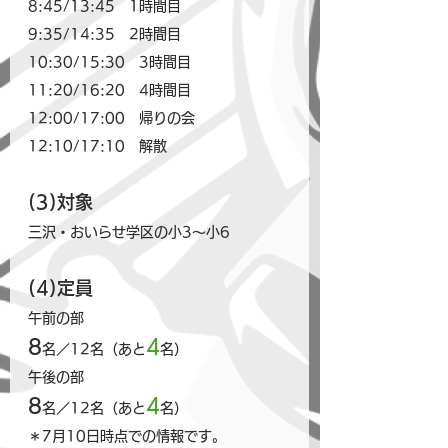
8:45/13:45　1時間目
9:35/14:35　2時間目
10:30/15:30　3時間目
11:20/16:20　4時間目
12:00/17:00　帰りの会
12:10/17:10　解散
(3)対象
三沢・おいらせ学区の小3～小6
(4)定員
午前の部
8
4
名／12名（あと
名）
午後の部
8
4
名／12名（あと
名）
＊7月10日時点での情報です。