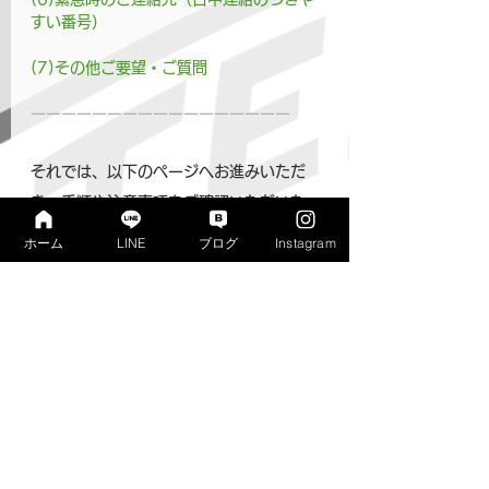
すい番号）
(7)その他ご要望・ご質問
ーーーーーーーーーーーーーーーーー
それでは、以下のページへお進みいただ
き、手順や注意事項をご確認いただいた
うえでお申込ください。ご参加お待ちし
ホーム
LINE
ブログ
Instagram
ております。👋🐺
👉
LINEによるお申込につい
て
のご案内 
★その他の夏休み企画の情報はこちら