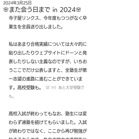
2024年3月25日
🌸また会う日まで in 2024🌸
寺子屋リンクス、今年度もつつがなく卒
業生を全員送り出しました。
私はあまり合格実績については大々的に
貼り出したりウェブサイトにドーンと発
表したりしない主義なのですが、いちお
うここでだけ公表しますと、全塾生が第
一志望の進路に進むことができていま
す。高校受験も。
（ﾎﾞｿｯ）あと大学受験で
も。
高校入試が終わってもなお、塾生には変
わらず通塾を続けてもらいました。入試
が終わりではなく、ここから再び勉強が