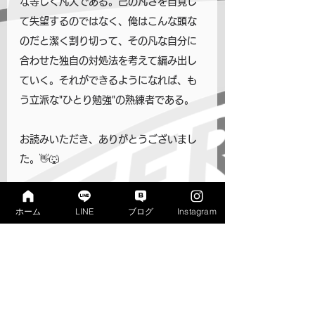
な等しく凡人である。己の凡さを自覚し
て失望するのではなく、俺はこんな頭な
のだと潔く割り切って、その凡な自分に
合わせた独自の対処法を考えて編み出し
ていく。それができるようになれば、も
う立派な"ひとり勉強"の熟練者である。
お読みいただき、ありがとうございまし
た。👋🐺
寺子屋リンクス　松村
ホーム
LINE
ブログ
Instagram
寺子屋の体験学習「勉強初心者
のためのひとり勉強入門」
お申込をお待ちしております。