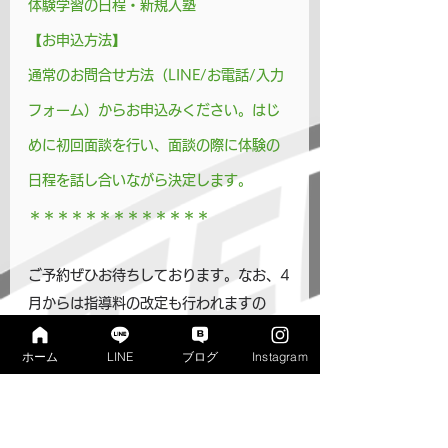
体験学習の日程・新規入塾
【お申込方法】
通常のお問合せ方法（LINE/お電話/入力
フォーム）からお申込みください。はじ
めに初回面談を行い、面談の際に体験の
日程を話し合いながら決定します。
＊＊＊＊＊＊＊＊＊＊＊＊＊
ご予約ぜひお待ちしております。なお、4
月からは指導料の改定も行われますの
で、体験学習をご検討中の場合は、以下
ホーム
LINE
ブログ
Instagram
の関連記事もご覧ください。宜しくお願
いいたします。
寺子屋リンクス　松村