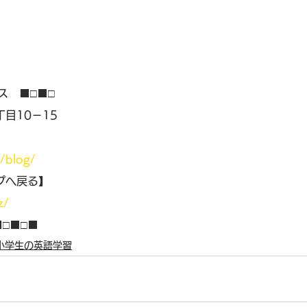
ス　■□■□
目10－15
】
z/blog/
プへ戻る】
z/ 
■□■□■
小学生の英語学習