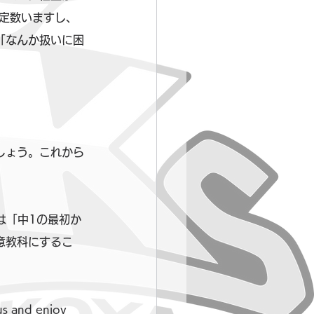
定数いますし、
「なんか扱いに困
しょう。これから
は「中1の最初か
意教科にするこ
d enjoy 