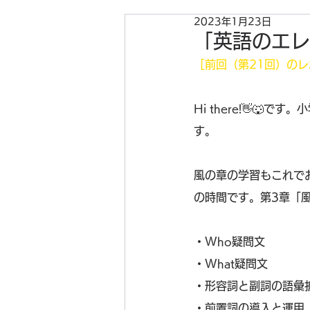
2023年1月23日
「英語のエレ
［前回（第21回）の
Hi there!👋
す。
風の章の学習もこれで
の時間です。第3章「
・Who疑問文
・What疑問文
・形容詞と副詞の語彙
・前置詞の導入と運用