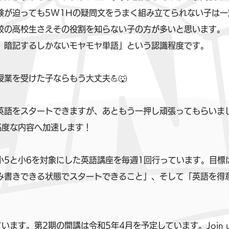
験が迫っても5W1Hの疑問文をうまく組み立てられない子は一
校の高校生さえその役割を知らない子の方が多いと思います。
、暗記するしかないモヤモヤ単語」という認識程度です。
業を受けた子ならもう大丈夫💪🐺
英語をスタートできますが、あともう一押し頑張ってもらいま
高度な内容へ加速します！
小5と小6を対象にした英語講座を毎週1回行っています。目標
み書きできる状態でスタートできること」、そして「英語を得
ます。第2期の開講は令和5年4月を予定しています。Join us an