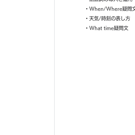
・When/Where疑問
・天気/時刻の表し方
・What time疑問文