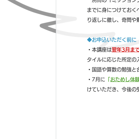
　別冊の『ミッション
までに身につけておく
り返しに徹し、奇問や
◆お申込いただく前に
・本講座は
翌年3月ま
タイルに応じた所定の
・国語や算数の勉強と
・7月に
「
おためし体
けていただき、今後の