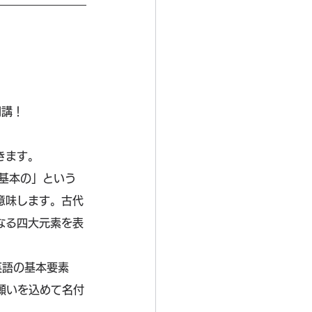
開講！
きます。
の・基本の」という
を意味します。古代
なる四大元素を表
が、英語の基本要素
願いを込めて名付