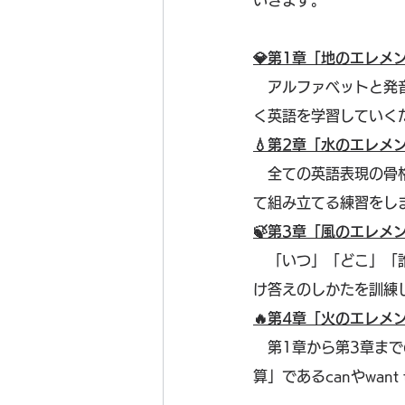
いきます。
💎第1章「地のエレメ
　アルファベットと発
く英語を学習していく
💧第2章「水のエレメ
　全ての英語表現の骨
て組み立てる練習をし
🍃第3章「風のエレメ
　「いつ」「どこ」「
け答えのしかたを訓練
🔥第4章「火のエレメ
　第1章から第3章ま
算」であるcanやwan