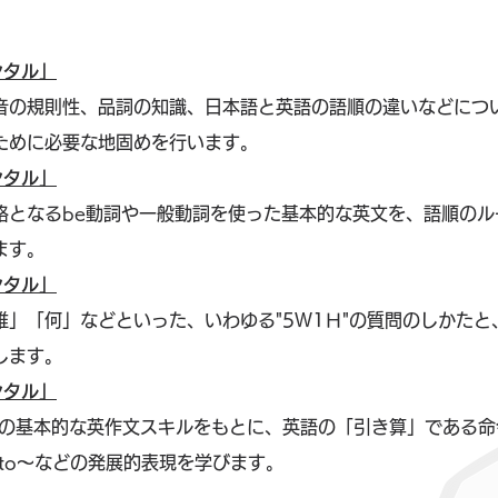
ンタル」
音の規則性、品詞の知識、日本語と英語の語順の違いなどにつ
ために必要な地固めを行います。
ンタル」
格となるbe動詞や一般動詞を使った基本的な英文を、語順のル
ます。
ンタル」
誰」「何」などといった、いわゆる"5Ｗ1Ｈ"の質問のしかたと
します。
ンタル」
での基本的な英作文スキルをもとに、英語の「引き算」である命
t to～などの発展的表現を学びます。