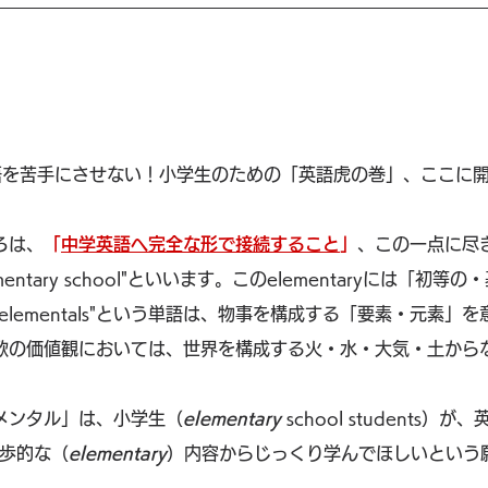
語を苦手にさせない！小学生のための「英語虎の巻」、ここに
ろは、
「
中学英語へ完全な形で接続すること
」
、この一点に尽
entary school"といいます。このelementaryには「初等
elementals"という単語は、物事を構成する「要素・元素」
欧の価値観においては、世界を構成する火・水・大気・土から
。
メンタル」は、小学生（
elementary
 school students）
歩的な（
elementary
）内容からじっくり学んでほしいという