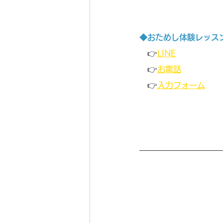
◆おためし体験レッス
👉
LINE
　👉
お電話
　👉
入力フォーム