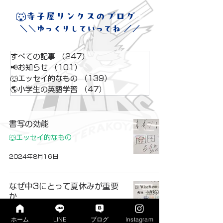
🐺​寺子屋リンクスのブログ
☕
＼＼ゆっくりしていってね ／／
すべての記事
（247）
247件の記事
📢お知らせ
（101）
101件の記事
🐺エッセイ的なもの
（139）
139件の記事
🌎小学生の英語学習
（47）
47件の記事
書写の効能
🐺エッセイ的なもの
2024年8月16日
なぜ中3にとって夏休みが重要
か
🐺エッセイ的なもの
ホーム
LINE
ブログ
Instagram