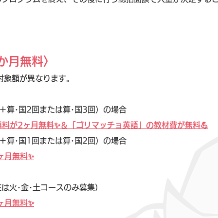
か月無料〉
対象額が異なります。
＋算･国2回または算･国3回）の場合
導料が2ヶ月無料✨️＆「ゴリマッチョ英語」の教材費が無料💪
＋算･国1回または算･国2回）の場合
ヶ月無料✨️
は火･金･土コースのみ募集）
ヶ月無料✨️