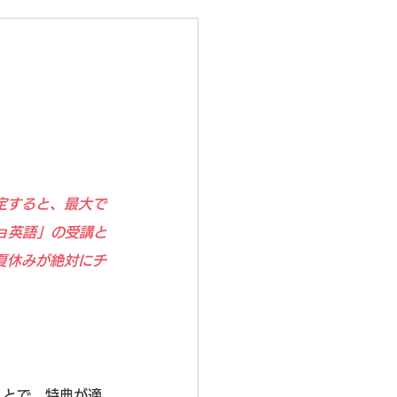
定すると、最大で
ョ英語」の受講と
夏休みが絶対にチ
ことで、特典が適