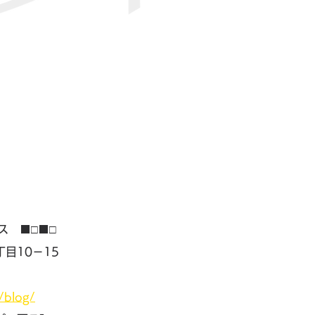
ス　■□■□
目10－15
】
z/blog/