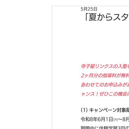
5月25日
「夏からスタ
寺子屋リンクスの入塾
2ヶ月分の指導料が無
あわせてのお申込みが
ャンス！ぜひこの機会
(1) キャンペーン対象
令和8年6月1日㈪～8
期間中に体験学習3回