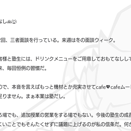
🙏🐺
2回、三者面談を行っている。来週は冬の面談ウィーク。
者様と塾生には、ドリンクメニューをご用意しておもてなしし
来、毎回恒例の習慣だ。
で、本音を言えばもっと機材とか充実させてcafe💖cafeム
足りません。まぁ本業は塾だし。
る場でも、追加授業の営業をする場でもない。今後の塾生の成
くいことでもそんたくせずに議題に上げるのが私の信条だ。何