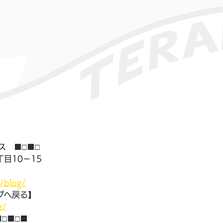
ス　■□■□
目10－15
】
z/blog/
プへ戻る】
z/
■□■□■