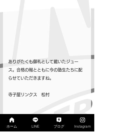
ありがたくも御礼として戴いたジュー
ス。合格の報とともに今の塾生たちに配
らせていただきますね。
寺子屋リンクス　松村
★いつでもブレない勉強習慣と、考える
ホーム
LINE
ブログ
Instagram
ための基礎学力をとことん鍛える！