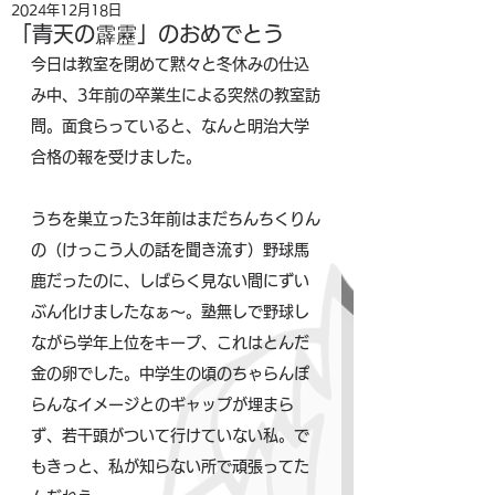
2024年12月18日
「青天の霹靂」のおめでとう
今日は教室を閉めて黙々と冬休みの仕込
み中、3年前の卒業生による突然の教室訪
問。面食らっていると、なんと明治大学
合格の報を受けました。
うちを巣立った3年前はまだちんちくりん
の（けっこう人の話を聞き流す）野球馬
鹿だったのに、しばらく見ない間にずい
ぶん化けましたなぁ〜。塾無しで野球し
ながら学年上位をキープ、これはとんだ
金の卵でした。中学生の頃のちゃらんぽ
らんなイメージとのギャップが埋まら
ず、若干頭がついて行けていない私。で
もきっと、私が知らない所で頑張ってた