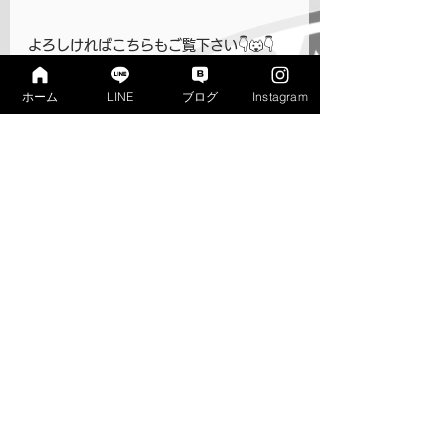
よろしければこちらもご覧下さい👇🐺👇
★いつでもブレない勉強習慣と、考える
ホーム
LINE
ブログ
Instagram
ための基礎学力をとことん鍛える！
＊小6の体験受付は停止中です。小4、小
5は引き続き受付中！
＊中学部は全学年満席につき、今年度の
受入は全て終了しました。
■□■□　寺子屋リンクス　■□■□
青森県三沢市美野原一丁目10－15
【ウェブサイトのトップへ戻る】
https://www.link-s.xyz/
■□■□■□■□■□■□■□■□■
📢お知らせ