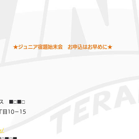
★ジュニア宿題始末会　お申込はお早めに★
ス　■□■□
目10－15
】
z/