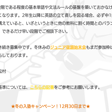
段階である程度の基本単語や文法ルールの基盤を築いておかなけ
くなります。2年生以降に英語の立て直しを図る場合、必ず中1
構えていると、いざというときに他の教科に割く時間とのバラ
、できるだけ早い段階でご相談下さい。
き続き募集中です。冬休みの
ジュニア宿題始末会
もまだ参加枠
ちしております。
松村
基準については、
こちらの記事
をご参考にお願いします。
★冬の入塾キャンペーン！12月30日まで★