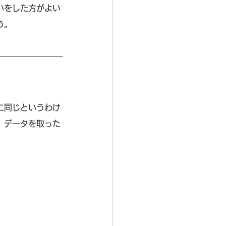
いをした方がよい
う。
に同じというわけ
。データを取った