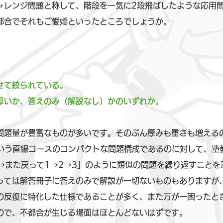
ャレンジ問題と称して、階段を一気に2段飛ばしたような応用
都合でそれもご愛嬌といったところでしょうか。
せて絞られている。
厚いか、答えのみ（解説なし）かのいずれか。
問題量が豊富なものが多いです。そのぶん厚みも重さも増える
という直線コースのコンパクトな問題構成であるのに対して、塾
3→また戻って1→2→3」のように類似の問題を繰り返すこと
っては解答冊子に答えのみで解説が一切ないものもありますが
の反復に特化した仕様であることが多く、また万が一困ったと
ので、不都合が生じる場面はほとんどないはずです。