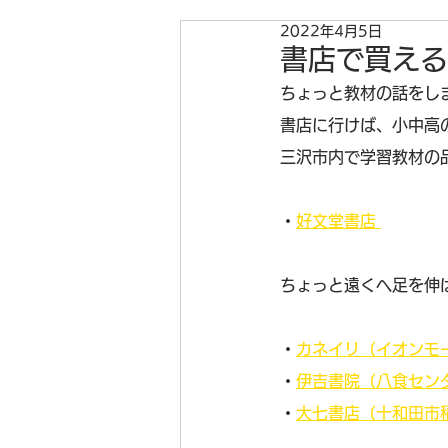
2022年4月5日
書店で買える
ちょっと教材の話をし
書店に行けば、小中高
三沢市内で学習教材の
・
好文堂書店 
ちょっと遠くへ足を伸
・
カネイリ（イオンモ
・
伊吉書院（八食セン
・
大七書店（十和田市