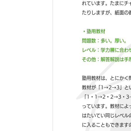
れています。たまにチ
たりしますが、紙面の
・塾用教材
問題数：多い。厚い。
レベル：学力層に合わ
その他：解答解説は手
塾用教材は、とにかく
教材が「1→2→3」
「1・1→2・2→3・
っています。教材によ
はたいてい同じレベル
に入ることもできます