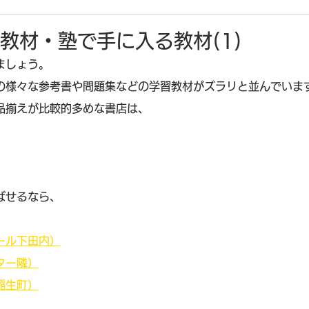
教材・塾で手に入る教材(1)
ましょう。
の様々な参考書や問題集などの学習教材がズラリと並んでいま
品揃えが比較的多めな書店は、
ばせるなら、
ール下田内）
ター隣）
稲生町）