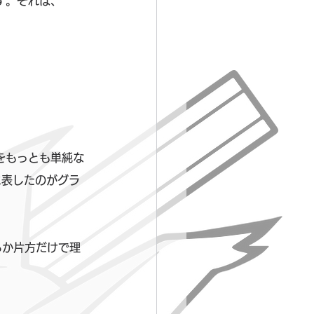
す。それは、
をもっとも単純な
に表したのがグラ
らか片方だけで理
。