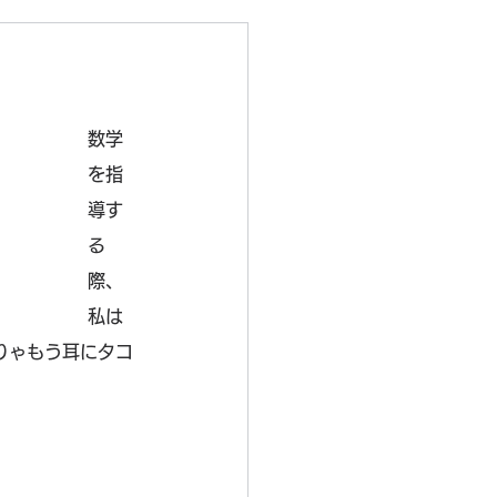
数学
を指
導す
る
際、
私は
りゃもう耳にタコ
。