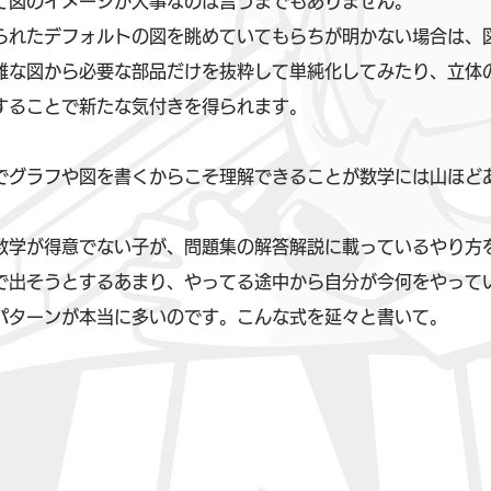
て図のイメージが大事なのは言うまでもありません。
られたデフォルトの図を眺めていてもらちが明かない場合は、
雑な図から必要な部品だけを抜粋して単純化してみたり、立体
することで新たな気付きを得られます。
でグラフや図を書くからこそ理解できることが数学には山ほど
数学が得意でない子が、問題集の解答解説に載っているやり方
で出そうとするあまり、やってる途中から自分が今何をやって
パターンが本当に多いのです。こんな式を延々と書いて。