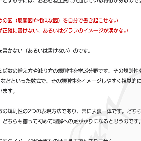
手とする子には、おおむね全員に共通している特徴があるので
めの図（展開図や相似な図）を自分で書き起こせない
が正確に書けない、あるいはグラフのイメージが湧かない
を書かない（あるいは書けない）のです。
えば数の増え方や減り方の規則性を学ぶ分野です。その規則性
+bなどといった数式で、その規則性をイメージしやすく視覚的
います。
数の規則性の2つの表現方法であり、常に表裏一体です。どち
、どちらも揃って初めて理解への足がかりになると思うのです