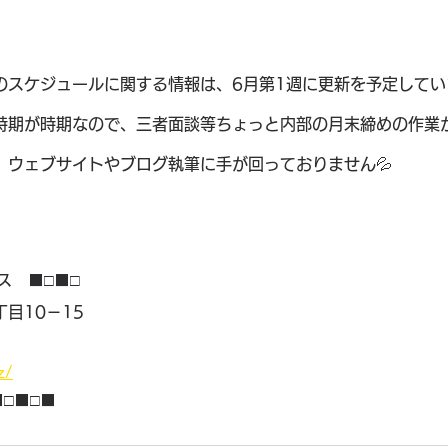
のスケジュールに関する情報は、6月第1週に更新を予定してい
時期が時期なので、三者面談等ちょっと内部の月末締めの作業
、ウェブサイトやブログ執筆に手が回っておりません💦
ス　■□■□
目10－15
】
z/
■□■□■