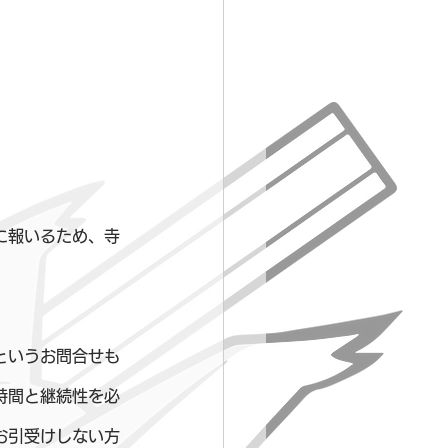
に報いるため、寺
。
というお問合せも
時間と継続性を必
お引受けしない方