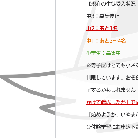
【現在の生徒受入状況（2
中3：募集停止
中2：あと1名
中1：あと3～4名
小学生：募集中
※寺子屋はとても小さ
制限しています。おそ
了するかもしれません
かけて醸成したか」で
「始めようか、いやま
ひ体験学習にお申込下