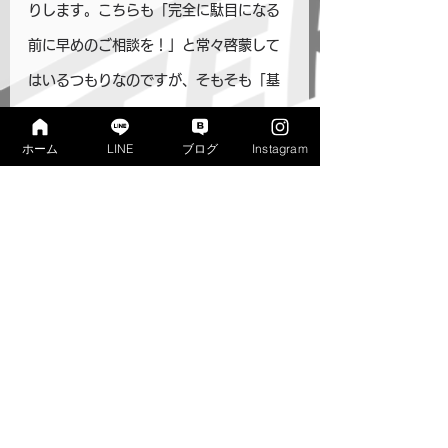
りします。こちらも「完全に駄目になる
前に早めのご相談を！」と常々啓蒙して
はいるつもりなのですが、そもそも「基
本が出来る」ことに対する判断基準が根
ホーム
LINE
ブログ
Instagram
本的に食い違っているので、問い合わせ
を受ける頃には、既にリカバリーの限界
が見えしまっていることも多いのです。
今一度お願いします。
お子様の成績が完全に落ちる前に、可能
な限り早くご相談下さい。
時間が経てば経つほど、取り戻せない領