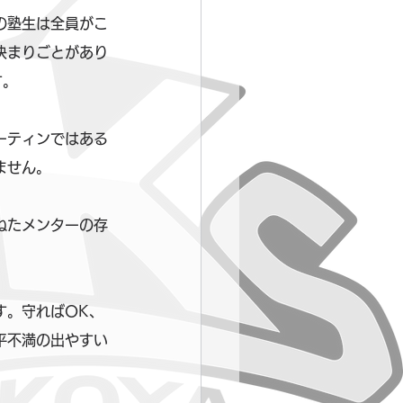
の塾生は全員がこ
決まりごとがあり
す。
ーティンではある
ません。
ねたメンターの存
す。守ればOK、
平不満の出やすい