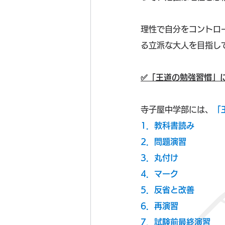
理性で自分をコントロー
る立派な大人を目指し
✅「王道の勉強習慣」
寺子屋中学部には、
「
1．教科書読み
2．問題演習
3．丸付け
4．マーク
5．反省と改善
6．再演習
7．試験前最終演習