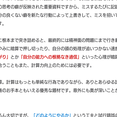
の思考の癖が反映された重要資料ですから、ミスするたびに記
分の良くない癖を新たな行動によって上書きして、ミスを招い
す。
に根本まで突き詰めると、最終的には精神面の問題にまで行き
やみに暗算で押し切ったり、自分の頭の処理が追いつかない速
がり」
とか
「自分の能力への根拠なき過信」
といった心理が暗
合うこともまた、計算力向上のためには必要です。
算。計算はもっとも単純な行為でありながら、ありとあらゆる
善のお手本ともいえる優秀な題材です。意外にも奥が深いこと
ろん大切ですが、
「どのようにやるか」
という工夫と試行錯誤