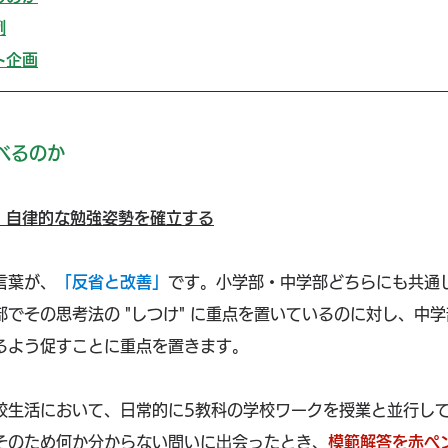
例
ト企画
学べるのか
、自律的な勉強姿勢を確立する
言葉が、
「反省と改善」
です。小学部・中学部どちらにも共通
でその思考法の "しつけ" に重点を置いているのに対し、中
るよう促すことに重点を置きます。
校生活において、日常的に5教科の学校ワークを授業と並行し
そのため何か分からない問いに出会ったとき、
模範解答を赤ペ