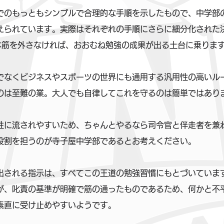
でのもっともシンプルで合理的な手順を示したもので、中学部
えられています。実際はそれぞれの手順にさらに細分化された
本筋を外さなければ、おおむね勉強の成果が出る土台に乗りま
でなくビジネスやスポーツの世界にも通用する汎用性の高いル
のは至難の業。大人でも自律してこれを守るのは簡単ではあり
性に流されやすいため、ちゃんとやるなら司令官と伴走者を兼
役割を担うのが寺子屋中学部であるとお考えください。
出される指示は、すべてこの王道の勉強習慣にもとづいていま
が、叱責の基準が明確で筋の通ったものであるため、何かと不
素直に受け止めやすいようです。