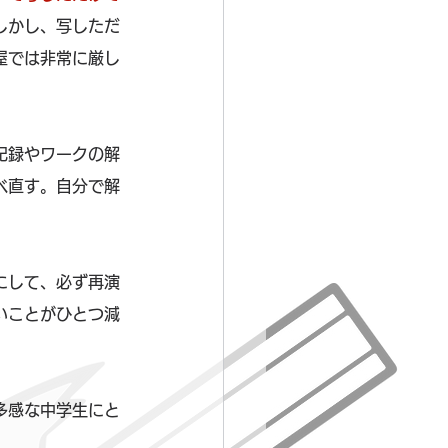
しかし、写しただ
屋では非常に厳し
記録やワークの解
べ直す。自分で解
にして、必ず再演
いことがひとつ減
多感な中学生にと