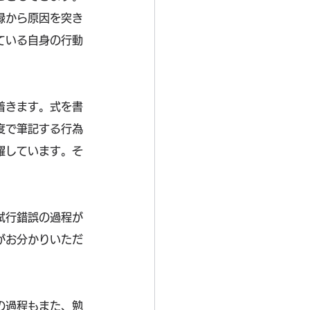
録から原因を突き
ている自身の行動
着きます。式を書
度で筆記する行為
躍しています。そ
試行錯誤の過程が
がお分かりいただ
の過程もまた、勉