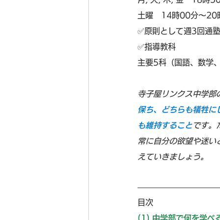
土曜　14時00分～20
✅️原則として週3回通塾（
✅️指導教科
主要5科（国語、数学
寺子屋リンクス中学部
保ち、どちらも犠牲に
も維持すること
です。
常に自分の欲望や迷い
えていきましょう。
目次
(1) 
中学部で何を学べ