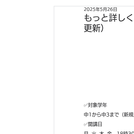
2025年5月26日
もっと詳しく
更新）
✅️対象学年
中1から中3まで（新
✅️開講日
月, 火, 木, 金　18時