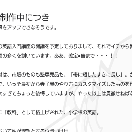
材制作中につき
事をアップできなそうです。
の英語入門講座の開講を予定しておりまして、それでイチから
間の多くを割いています。ああ、確定●告まで・・・！！
材は、市販のものも塾専売品も、「帯に短したすきに長し」。
で、いっそ最初から寺子屋のやり方にカスタマイズしたものを
大すぎてちょっと後悔していますが、やった以上は貫徹せねば
に「教科」として格上げされた、小学校の英語。
おいて私が理想とする位置づけは、