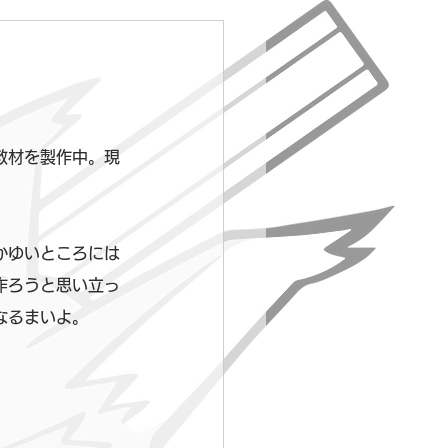
教材を製作中。現
かゆいところには
作ろうと思い立っ
なるまいよ。