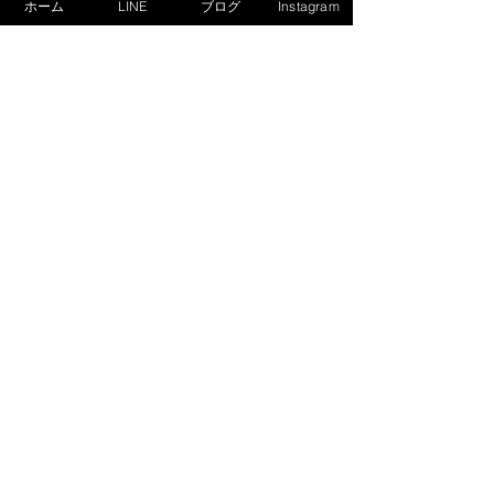
て、問題文の書き方まで真似する必要は
ホーム
LINE
ブログ
Instagram
ない。
本来読んで済ますべき文章や式を読まず
に無心で書き写すことで、
手はせかせか
と忙しく動く割に、頭の方はそれほど活
動していない
という状態になる。それで
は手段と目的があべこべだ。これが当た
り前になってしまっている子には、まず
以下の2点を言い聞かせる。
「教科書は読むための道具であること」
「ノートは問題を解くための道具である
こと」
これらを繰り返し辛抱強く伝えていくこ